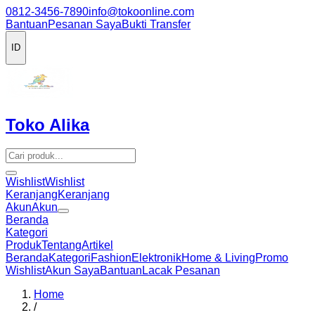
0812-3456-7890
info@tokoonline.com
Bantuan
Pesanan Saya
Bukti Transfer
ID
Toko Alika
Wishlist
Wishlist
Keranjang
Keranjang
Akun
Akun
Beranda
Kategori
Produk
Tentang
Artikel
Beranda
Kategori
Fashion
Elektronik
Home & Living
Promo
Wishlist
Akun Saya
Bantuan
Lacak Pesanan
Home
/