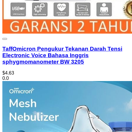
TaffOmicron Pengukur Tekanan Darah Tensi
Electronic Voice Bahasa Inggris
sphygmomanometer BW 3205
$4.63
0.0