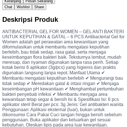
Keranjang
Pesan Sekarang
Chat
Wishlist
Share
Deskripsi Produk
ANTIBACTERIAL GEL FOR WOMEN – GEL ANTI BAKTERI
UNTUK KEPUTIHAN & GATAL – 6 PCS Antibacterial Gel for
Women adalah gel perawatan area kewanitaan yang
diformulasikan untuk membantu mengatasi keputihan
berlebih, bau tidak sedap, rasa gatal, serta menjaga
keseimbangan flora bakteri baik. Teksturnya lembut, mudah
meresap, dan nyaman digunakan tanpa rasa perih. Setiap
kotak berisi 6 aplikator (3g/pcs) yang higienis dan praktis
digunakan langsung tanpa repot. Manfaat Utama ✔
Membantu mengatasi keputihan berlebih ✔ Mengurangi bau
tidak sedap ✔ Meredakan gatal & iritasi ringan ✔ Menjaga
keseimbangan pH kewanitaan ✔ Menghambat pertumbuhan
bakteri penyebab infeksi ✔ Membantu menjaga area
kewanitaan tetap segar & bersih Isi & Spesifikasi Isi: 6 pcs
aplikator steril Berat per pcs: 3g Jenis: Gel antibakteri wanita
Penggunaan: Aplikasi eksternal (luar), bukan untuk
dikonsumsi Cara Pakai Cuci tangan hingga bersih sebelum
penggunaan. Buka aplikator dan keluarkan gel sesuai
kebutuhan. Oleskan tipis pada area luar kewanitaan.