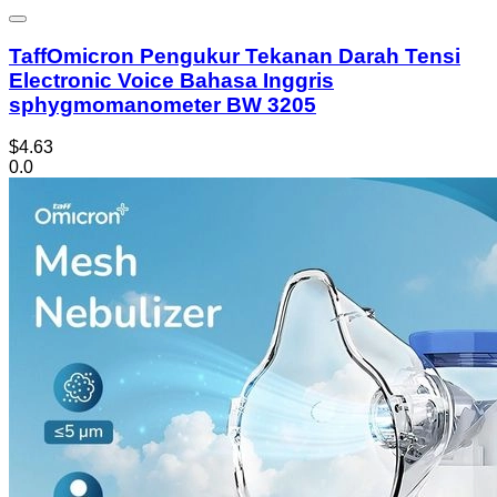
TaffOmicron Pengukur Tekanan Darah Tensi
Electronic Voice Bahasa Inggris
sphygmomanometer BW 3205
$4.63
0.0